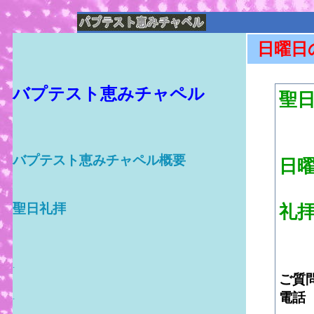
日曜日
バプテスト恵みチャペル
聖
バプテスト恵みチャペル概要
日曜
聖日礼拝
礼
.
ご質
電話
.