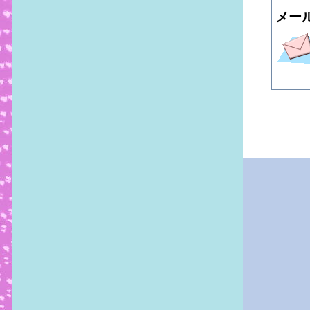
メール 
.